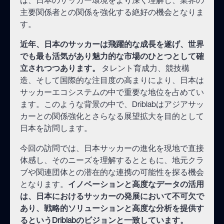
主要関係者との関係を強化する絶好の機会となりま
す。
近年、日本のサッカーは飛躍的な成長を遂げ、世界
でも最も活気があり魅力的な市場のひとつとして確
立されつつあります。
タレント育成力、競技構
造、そして国際的な注目度の高まりにより、日本は
サッカーエコシステムの中で重要な地位を占めてい
ます。このような背景の中で、Driblabはアジアサッ
カーとの関係強化とさらなる展望拡大を目的として
日本を訪問します。
今回の訪問では、日本サッカーの進化を現地で直接
体感し、そのニーズを理解するとともに、地元クラ
ブや関連団体との潜在的な連携の可能性を探る機会
となります。
イノベーションと高度なデータの活用
は、日本におけるサッカーの発展において不可欠で
あり、戦略的ソリューションと高度な分析を提供す
るというDriblabのビジョンと一致しています。