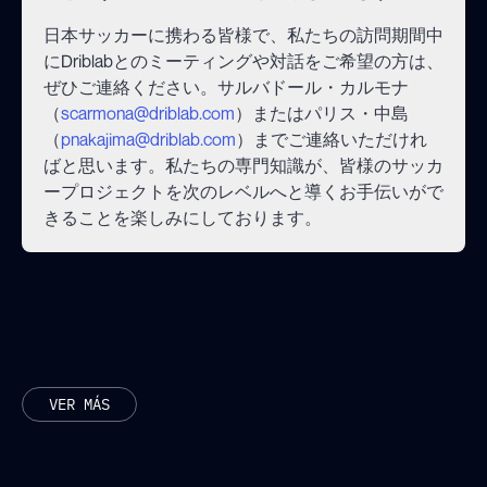
日本サッカーに携わる皆様で、私たちの訪問期間中
にDriblabとのミーティングや対話をご希望の方は、
ぜひご連絡ください。サルバドール・カルモナ
（
scarmona@driblab.com
）またはパリス・中島
（
pnakajima@driblab.com
）までご連絡いただけれ
ばと思います。私たちの専門知識が、皆様のサッカ
ープロジェクトを次のレベルへと導くお手伝いがで
きることを楽しみにしております。
ARTÍCULOS RELACIONADOS
VER MÁS