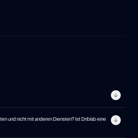
ation in das subjektive
 streben danach, dass
en und nicht mit anderen Diensten? Ist Driblab eine
ndere Fußballprofis
ungsprozess in einer