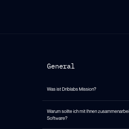
General
Was ist Driblabs Mission?
Unsere Mission ist es, Innov
schöne Spiel zu bringen. Wir
Warum sollte ich mit Ihnen zusammenarbeit
Teams, Ligen, Verbände und a
Software?
einen objektiveren Entscheid