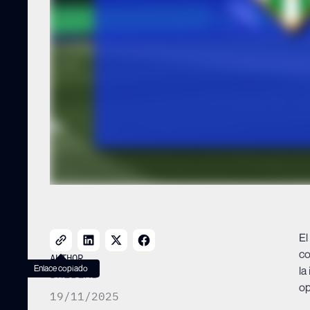
El
co
AUTHOR
Enlace copiado
la
DRIBLAB
op
19/11/2025