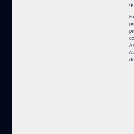
qu
Fu
pr
pa
co
A 
co
de