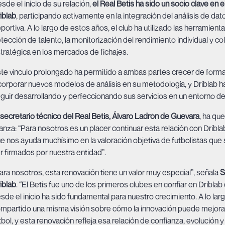
sde el inicio de su relación,
el Real Betis ha sido un socio clave en 
iblab
, participando activamente en la integración del análisis de da
portiva. A lo largo de estos años, el club ha utilizado las herramien
tección de talento, la monitorización del rendimiento individual y cole
tratégica en los mercados de fichajes.
te vínculo prolongado ha permitido a ambas partes crecer de forma 
corporar nuevos modelos de análisis en su metodología, y Driblab h
guir desarrollando y perfeccionando sus servicios en un entorno de 
 secretario técnico del Real Betis, Álvaro Ladrón de Guevara
, ha qu
ianza: “Para nosotros es un placer continuar esta relación con Dribl
e nos ayuda muchísimo en la valoración objetiva de futbolistas que
r firmados por nuestra entidad”.
ara nosotros, esta renovación tiene un valor muy especial”, señala
S
iblab
. “El Betis fue uno de los primeros clubes en confiar en Dribla
sde el inicio ha sido fundamental para nuestro crecimiento. A lo l
mpartido una misma visión sobre cómo la innovación puede mejorar
tbol, y esta renovación refleja esa relación de confianza, evoluci