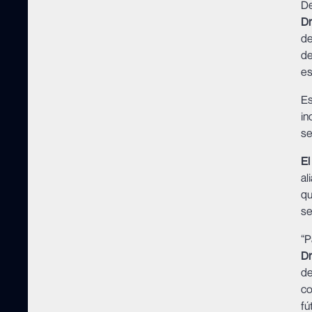
De
Dr
de
de
es
Es
in
se
El
al
qu
se
“P
Dr
de
co
fú