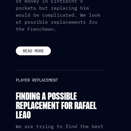
of money in Eintracht's
pockets but replacing him
would be complicated. We look
at possible replacements for
the Frenchman.
READ MORE
PLAYER REPLACEMENT
FINDING A POSSIBLE
REPLACEMENT FOR RAFAEL
LEAO
We are trying to find the best