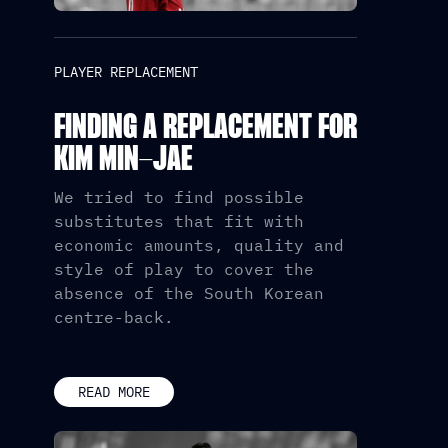
PLAYER REPLACEMENT
FINDING A REPLACEMENT FOR
KIM MIN-JAE
We tried to find possible
substitutes that fit with
economic amounts, quality and
style of play to cover the
absence of the South Korean
centre-back.
READ MORE